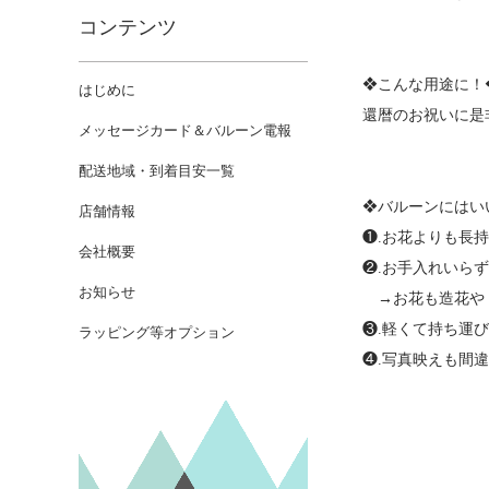
コンテンツ
❖こんな用途に！
はじめに
還暦のお祝いに是
メッセージカード＆バルーン電報
配送地域・到着目安一覧
❖バルーンにはい
店舗情報
❶.お花よりも長
会社概要
❷.お手入れいら
お知らせ
→お花も造花やド
❸.軽くて持ち運
ラッピング等オプション
❹.写真映えも間違