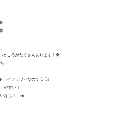
❖
非！
いところがたくさんあります！❖
持ち！
ず！
ライフラワーなので安心♪
びしやすい！
いなし！ etc、