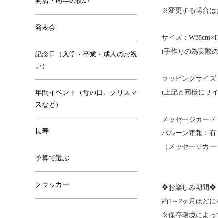
開店・周年の祝い
※変更する場合は
発表会
サイズ：W35cm×H
(手作りの為実際
記念日（入学・卒業・成人のお祝
い）
ラッピングサイズ：W4
(上記と同様にサ
年間イベント（母の日、クリスマ
スなど）
メッセージカード
長寿
バルーン電報：有
（メッセージカー
予算で選ぶ
クラッカー
❖お楽しみ期間❖
約1～2ヶ月ほど
※保存環境によっ