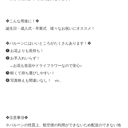
❖こんな用途に！❖
誕生日・成人式・卒業式 様々なお祝いにオススメ！
❖バルーンにはいいところがたくさんあります！❖
❶.お花よりも長持ち！
❷.お手入れいらず！
→お花も造花やドライフラワーなので安心♪
❸.軽くて持ち運びしやすい！
❹.写真映えも間違いなし！ etc、
❖注意事項❖
※バルーンの性質上、航空便の利用ができないため配送のできない地