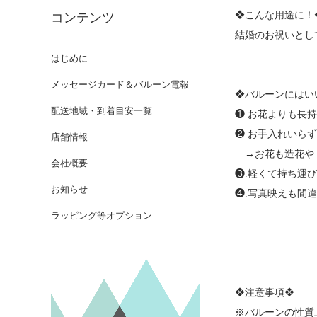
❖こんな用途に！
コンテンツ
結婚のお祝いとし
はじめに
メッセージカード＆バルーン電報
❖バルーンにはい
配送地域・到着目安一覧
❶.お花よりも長
❷.お手入れいら
店舗情報
→お花も造花やド
会社概要
❸.軽くて持ち運
お知らせ
❹.写真映えも間違
ラッピング等オプション
❖注意事項❖
※バルーンの性質