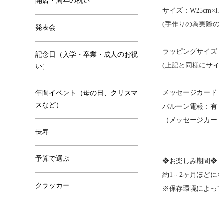
開店・周年の祝い
サイズ：W25cm×H
(手作りの為実際
発表会
ラッピングサイズ：W3
記念日（入学・卒業・成人のお祝
(上記と同様にサ
い）
メッセージカード
年間イベント（母の日、クリスマ
スなど）
バルーン電報：有
（
メッセージカー
長寿
予算で選ぶ
❖お楽しみ期間❖
約1～2ヶ月ほど
クラッカー
※保存環境によっ