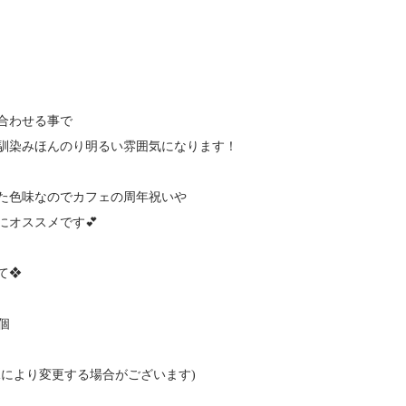
合わせる事で
馴染みほんのり明るい雰囲気になります！
た色味なのでカフェの周年祝いや
にオススメです💕
て❖
個
況により変更する場合がございます)