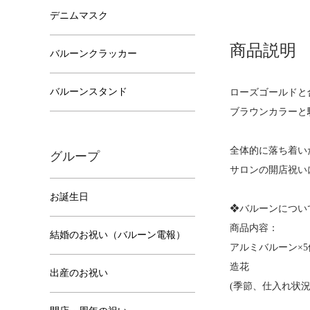
デニムマスク
商品説明
バルーンクラッカー
バルーンスタンド
ローズゴールドと
ブラウンカラーと
全体的に落ち着い
グループ
サロンの開店祝い
お誕生日
❖バルーンについ
商品内容：
結婚のお祝い（バルーン電報）
アルミバルーン×5
造花
出産のお祝い
(季節、仕入れ状