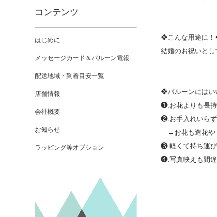
コンテンツ
❖こんな用途に！
はじめに
結婚のお祝いとし
メッセージカード＆バルーン電報
配送地域・到着目安一覧
❖バルーンにはい
店舗情報
❶.お花よりも長
会社概要
❷.お手入れいら
お知らせ
→お花も造花やド
❸.軽くて持ち運
ラッピング等オプション
❹.写真映えも間違