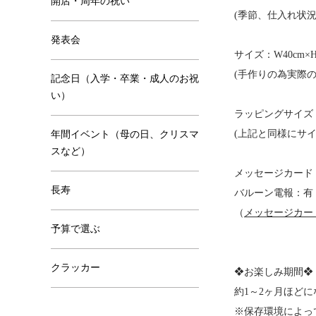
開店・周年の祝い
(季節、仕入れ状
発表会
サイズ：W40cm×H
(手作りの為実際
記念日（入学・卒業・成人のお祝
い）
ラッピングサイズ：W4
(上記と同様にサ
年間イベント（母の日、クリスマ
スなど）
メッセージカード
長寿
バルーン電報：有
（
メッセージカー
予算で選ぶ
クラッカー
❖お楽しみ期間❖
約1～2ヶ月ほど
※保存環境によっ