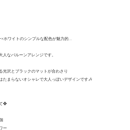
×ホワイトのシンプルな配色が魅力的...
大人なバルーンアレンジです。
る光沢とブラックのマットが合わさり
はたまらないオシャレで大人っぽいデザインです🎶
て❖
個
ワー