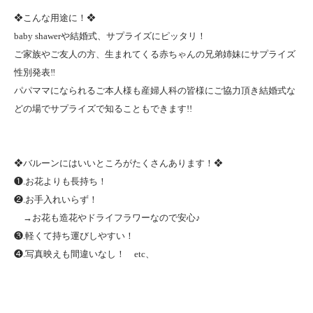
❖こんな用途に！❖
baby shawerや結婚式、サプライズにピッタリ！
ご家族やご友人の方、生まれてくる赤ちゃんの兄弟姉妹にサプライズ
性別発表‼
パパママになられるご本人様も産婦人科の皆様にご協力頂き結婚式な
どの場でサプライズで知ることもできます!!
❖バルーンにはいいところがたくさんあります！❖
❶.お花よりも長持ち！
❷.お手入れいらず！
→お花も造花やドライフラワーなので安心♪
❸.軽くて持ち運びしやすい！
❹.写真映えも間違いなし！ etc、