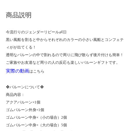
商品説明
今流行りのジェンダーリビール👶🏻
黒い風船を割ると中からそれぞれのカラーの小さい風船とコンフェテ
ィがが出てくる！
透明なバルーンの中で割れるので周りに飛び散らず後片付けも簡単！
ご家族やお友達など周りの人の反応も楽しいバルーンギフトです。
実際の動画
はこちら
❖バルーンについて❖
商品内容：
アクアバルーン×1個
ゴムバルーン外身×1個
ゴムバルーン中身×（小の場合）2個
ゴムバルーン中身×（大の場合）5個